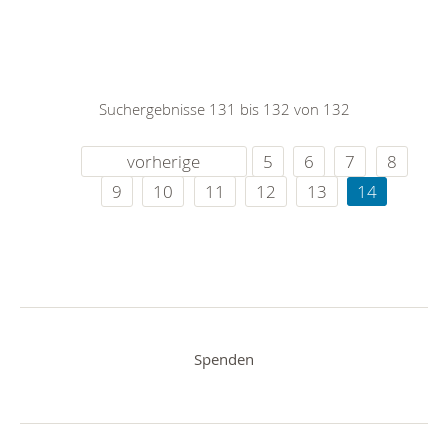
Suchergebnisse 131 bis 132 von 132
vorherige
5
6
7
8
9
10
11
12
13
14
Spenden