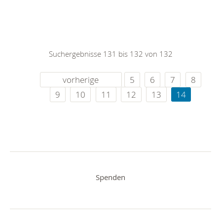
Suchergebnisse 131 bis 132 von 132
vorherige
5
6
7
8
9
10
11
12
13
14
Spenden