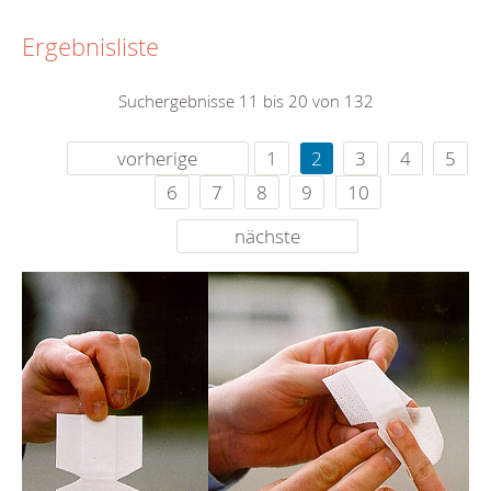
Ergebnisliste
Suchergebnisse 11 bis 20 von 132
vorherige
1
2
3
4
5
6
7
8
9
10
nächste