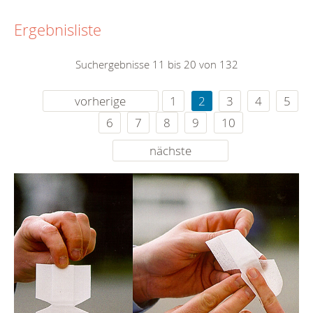
Ergebnisliste
Suchergebnisse 11 bis 20 von 132
vorherige
1
2
3
4
5
6
7
8
9
10
nächste