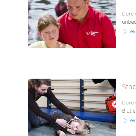
Durch
unbed
We
Stab
Durch
Blut e
We