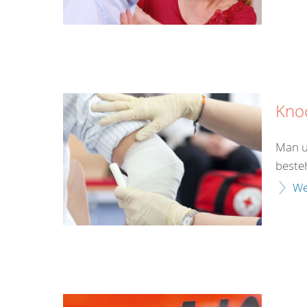
Kno
Man u
beste
We