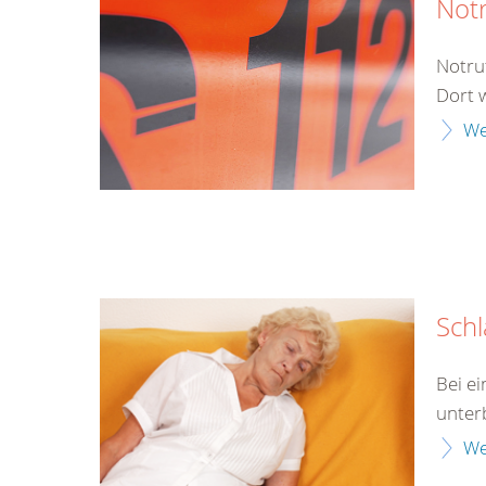
Not
Notru
Dort 
We
Schl
Bei e
unter
We