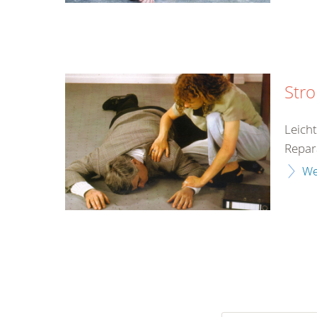
Str
Leich
Repar
We