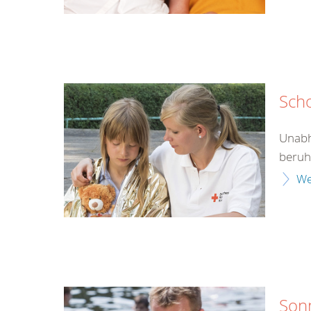
Sch
Unabh
beruht
We
Son