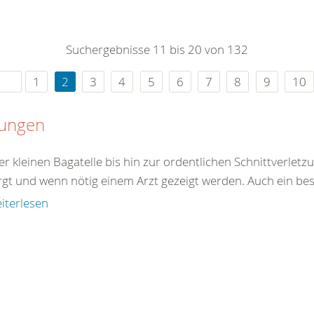
0
365
0
r Sie
Suchergebnisse 11 bis 20 von 132
rei
ie Uhr
1
2
3
4
5
6
7
8
9
10
tungen
er kleinen Bagatelle bis hin zur ordentlichen Schnittverle
rgt und wenn nötig einem Arzt gezeigt werden. Auch ein best
iterlesen