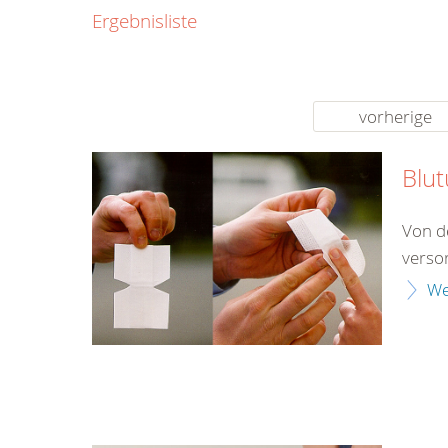
0800
Ergebnisliste
00
Infos fü
kostenf
rund um d
vorherige
Blu
Von d
verso
We