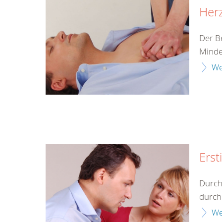
Herz
Der B
Minde
We
Erst
Durch
durch 
We