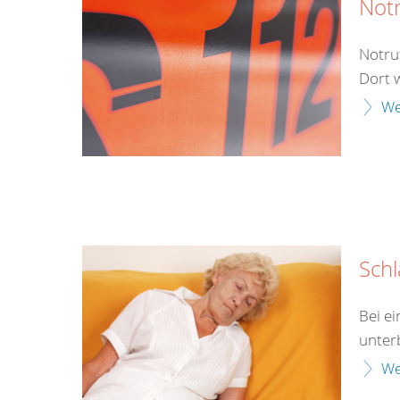
Not
Notru
Dort 
We
Schl
Bei e
unter
We