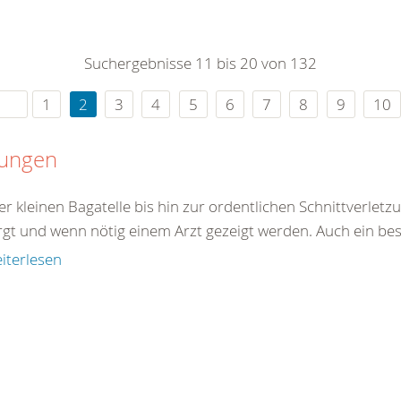
0
365
0
r Sie
Suchergebnisse 11 bis 20 von 132
rei
ie Uhr
1
2
3
4
5
6
7
8
9
10
tungen
er kleinen Bagatelle bis hin zur ordentlichen Schnittverle
rgt und wenn nötig einem Arzt gezeigt werden. Auch ein best
iterlesen