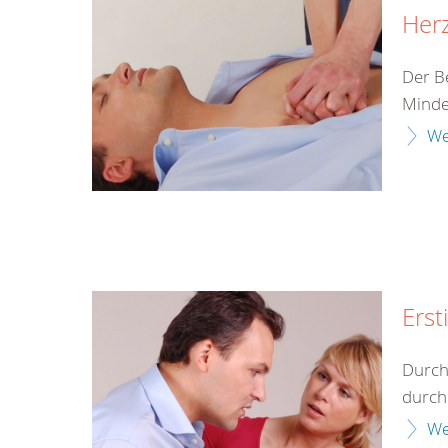
Herz
Der B
Minde
We
Erst
Durch
durch 
We