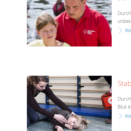
Durch
unbed
We
Stab
Durch
Blut e
We