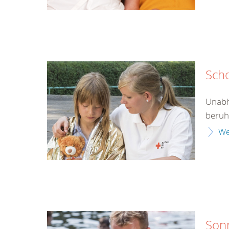
Sch
Unabh
beruht
We
Son