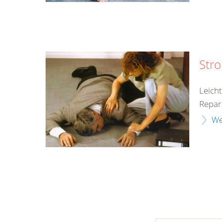
Str
Leich
Repar
We