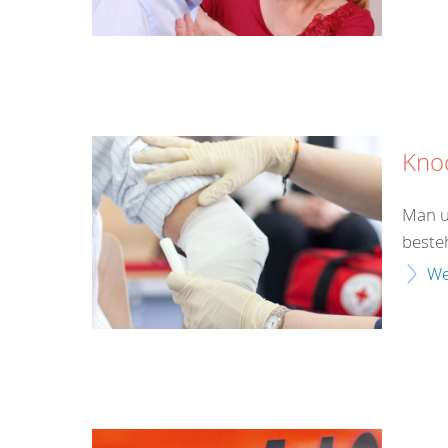
Kno
Man u
beste
We