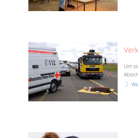
Verk
Um si
Absich
We