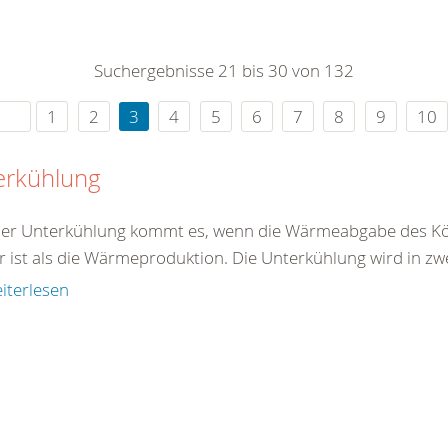
0
365
0
r Sie
Suchergebnisse 21 bis 30 von 132
rei
ie Uhr
1
2
3
4
5
6
7
8
9
10
erkühlung
ner Unterkühlung kommt es, wenn die Wärmeabgabe des Kö
r ist als die Wärmeproduktion. Die Unterkühlung wird in zw
iterlesen