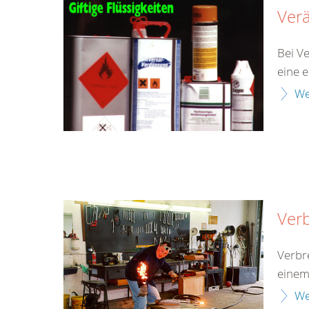
Ver
Bei V
eine 
We
Ver
Verbr
einem
We