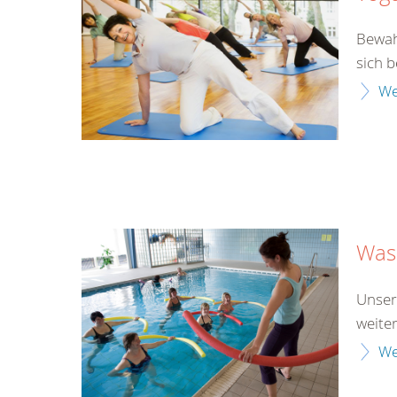
Bewah
sich 
We
Was
Unser
weite
We