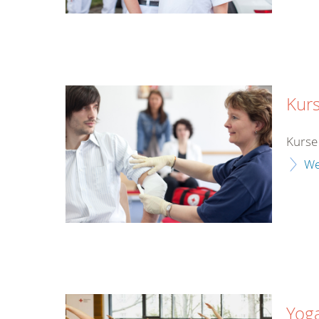
Kur
Kurse
We
Yog