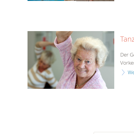
Tan
Der G
Vorken
We