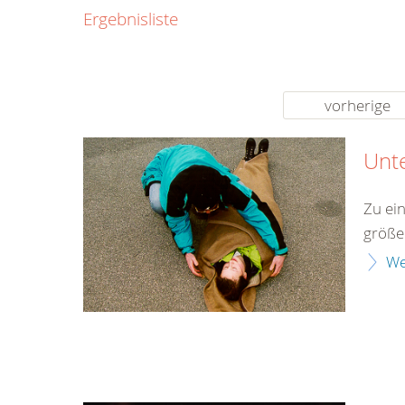
0800
Ergebnisliste
00
Infos fü
kostenf
rund um d
vorherige
Unt
Zu ei
größe
We