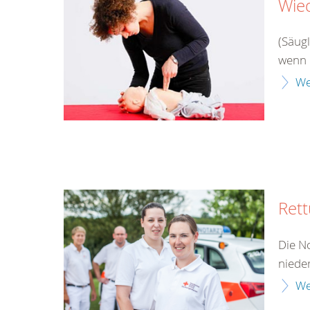
Wie
(Säug
wenn 
We
Rett
Die No
niede
We