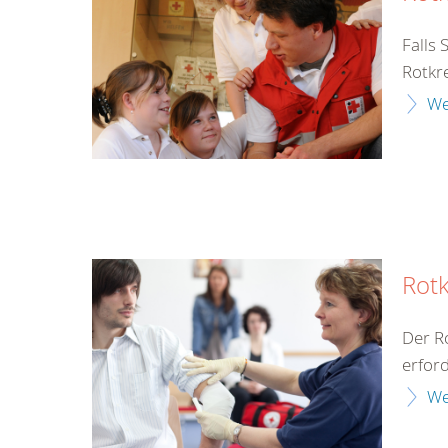
Falls 
Rotkre
We
Rotk
Der Ro
erford
We