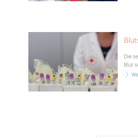
Blu
Die s
Blut 
We