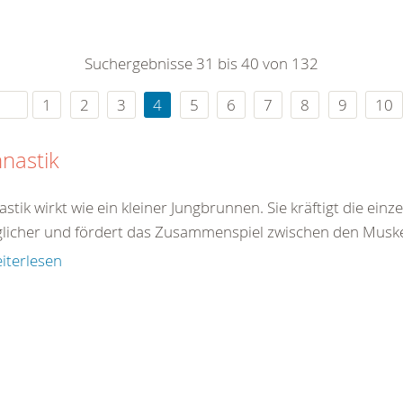
0
365
0
r Sie
Suchergebnisse 31 bis 40 von 132
rei
ie Uhr
1
2
3
4
5
6
7
8
9
10
nastik
tik wirkt wie ein kleiner Jungbrunnen. Sie kräftigt die ein
licher und fördert das Zusammenspiel zwischen den Muskel
iterlesen