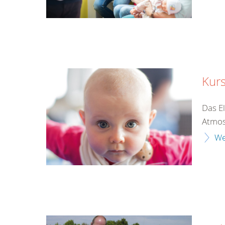
Kur
Das E
Atmos
We