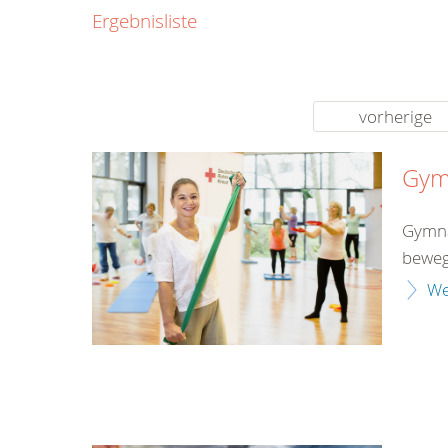
0800
Ergebnisliste
00
Infos fü
kostenf
rund um d
vorherige
Gym
Gymnas
beweg
We