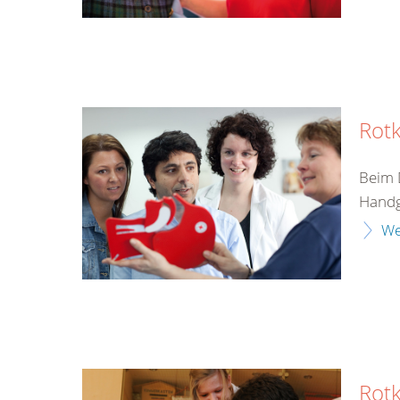
Rotk
Beim 
Handgr
We
Rot