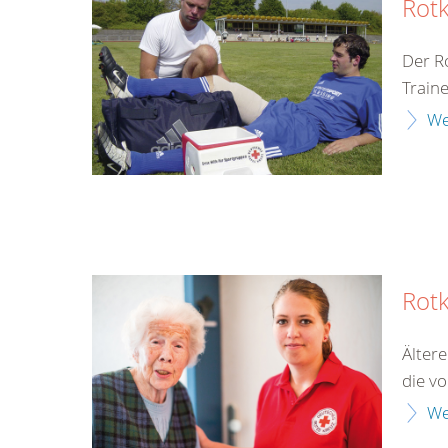
Rotk
Der R
Train
We
Rot
Älter
die v
We