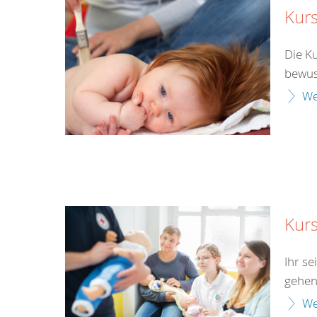
Kurs
Die K
bewus
We
Kurs
Ihr s
gehen
We