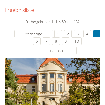
Ergebnisliste
Suchergebnisse 41 bis 50 von 132
vorherige
1
2
3
4
5
6
7
8
9
10
nächste