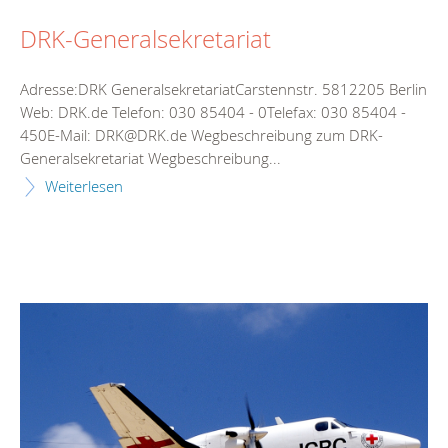
DRK-Generalsekretariat
Adresse:DRK GeneralsekretariatCarstennstr. 5812205 Berlin
Web: DRK.de Telefon: 030 85404 - 0Telefax: 030 85404 -
450E-Mail: DRK@DRK.de Wegbeschreibung zum DRK-
Generalsekretariat Wegbeschreibung...
Weiterlesen