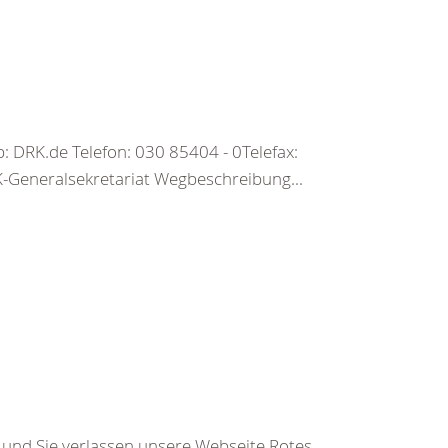
 DRK.de Telefon: 030 85404 - 0Telefax:
Generalsekretariat Wegbeschreibung...
s und Sie verlassen unsere Webseite.Rotes