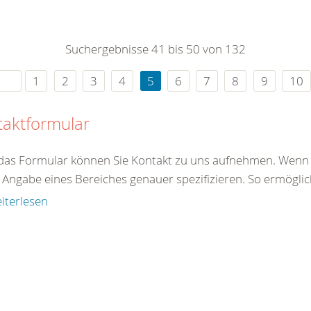
0
365
0
r Sie
Suchergebnisse 41 bis 50 von 132
rei
ie Uhr
1
2
3
4
5
6
7
8
9
10
taktformular
das Formular können Sie Kontakt zu uns aufnehmen. Wenn S
Angabe eines Bereiches genauer spezifizieren. So ermöglich
iterlesen