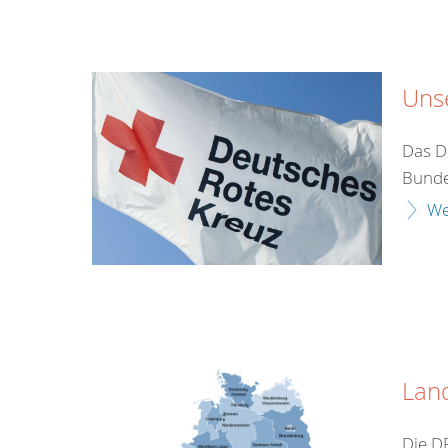
Unse
Das De
Bunde
We
Lan
Die D