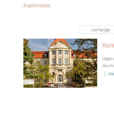
0800
Ergebnisliste
00
Infos fü
kostenf
rund um d
vorherige
Kon
Über 
durch 
We