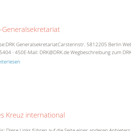
Generalsekretariat
se:DRK GeneralsekretariatCarstennstr. 5812205 Berlin Web:
5404 - 450E-Mail: DRK@DRK.de Wegbeschreibung zum DRK-
iterlesen
s Kreuz international
is: Diese Links führen auf die Seite eines anderen Anbieter