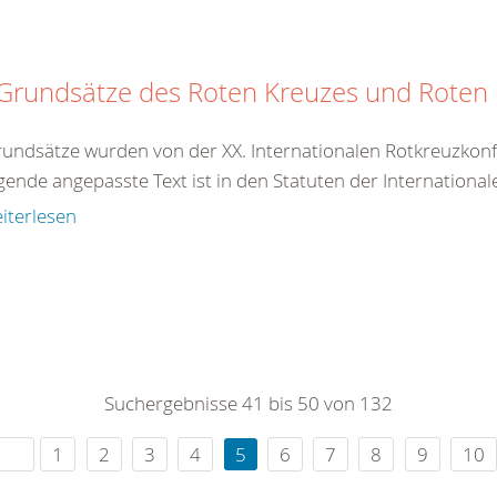
 Grundsätze des Roten Kreuzes und Rote
rundsätze wurden von der XX. Internationalen Rotkreuzkonf
gende angepasste Text ist in den Statuten der International
iterlesen
Suchergebnisse 41 bis 50 von 132
1
2
3
4
5
6
7
8
9
10