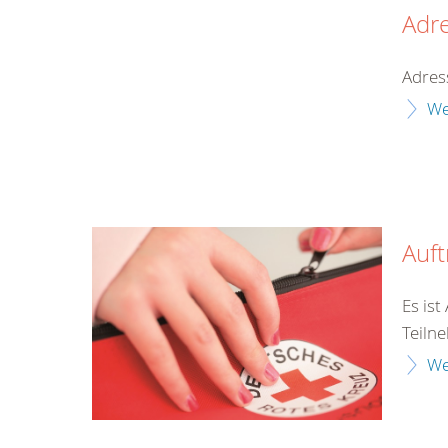
Adr
Adres
We
Auf
Es is
Teilne
We