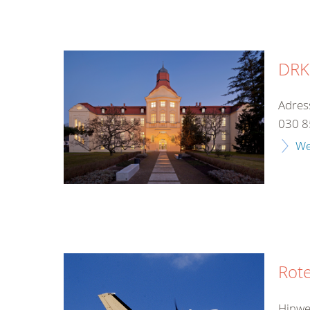
DRK-
Adres
030 8
We
Rote
Hinwe