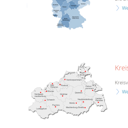
We
Kre
Kreis
We