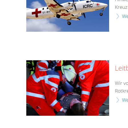
Kreuz
We
Leit
Wir v
Rotkr
We