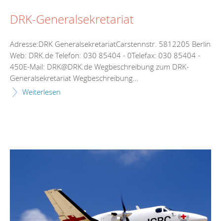
DRK-Generalsekretariat
Adresse:DRK GeneralsekretariatCarstennstr. 5812205 Berlin
Web: DRK.de Telefon: 030 85404 - 0Telefax: 030 85404 -
450E-Mail: DRK@DRK.de Wegbeschreibung zum DRK-
Generalsekretariat Wegbeschreibung...
Weiterlesen