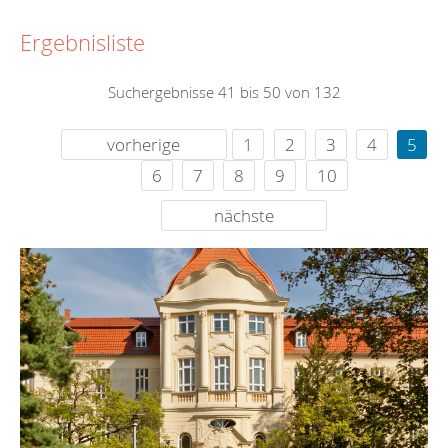
Ergebnisliste
Suchergebnisse 41 bis 50 von 132
vorherige
1
2
3
4
5
6
7
8
9
10
nächste