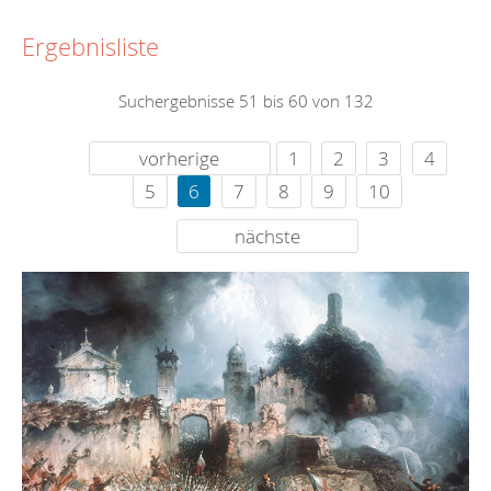
Ergebnisliste
Suchergebnisse 51 bis 60 von 132
vorherige
1
2
3
4
5
6
7
8
9
10
nächste