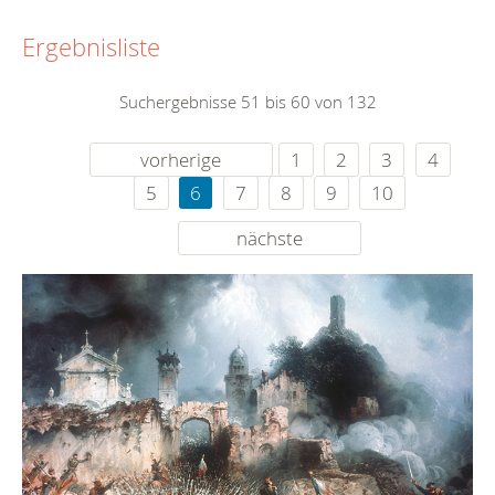
Ergebnisliste
Suchergebnisse 51 bis 60 von 132
vorherige
1
2
3
4
5
6
7
8
9
10
nächste