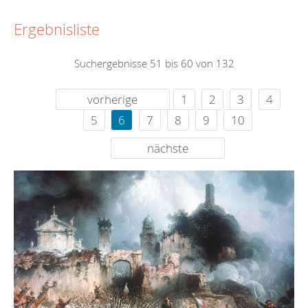
Ergebnisliste
Suchergebnisse 51 bis 60 von 132
vorherige
1
2
3
4
5
6
7
8
9
10
nächste