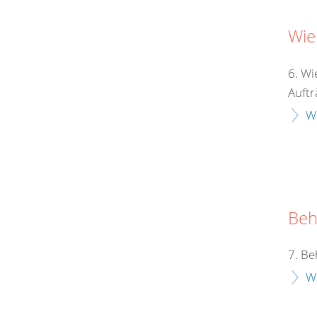
Wie
6. Wi
Auftr
W
Beh
7. Be
W