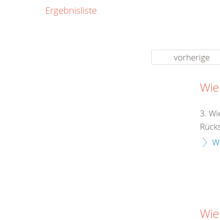
0800
Ergebnisliste
00
Infos fü
kostenf
rund um d
vorherige
Wie
3. Wi
Rücksi
W
Wie