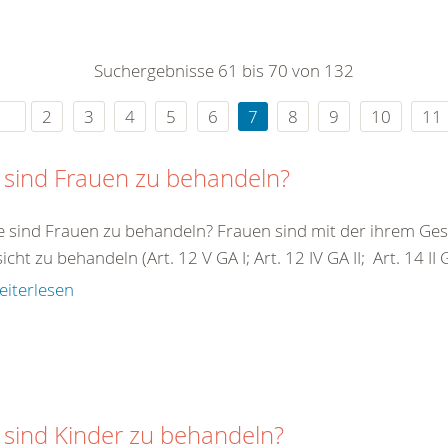
0
365
0
r Sie
Suchergebnisse 61 bis 70 von 132
rei
ie Uhr
2
3
4
5
6
7
8
9
10
11
 sind Frauen zu behandeln?
e sind Frauen zu behandeln? Frauen sind mit der ihrem G
cht zu behandeln (Art. 12 V GA I; Art. 12 IV GA II; Art. 14 II GA 
eiterlesen
 sind Kinder zu behandeln?