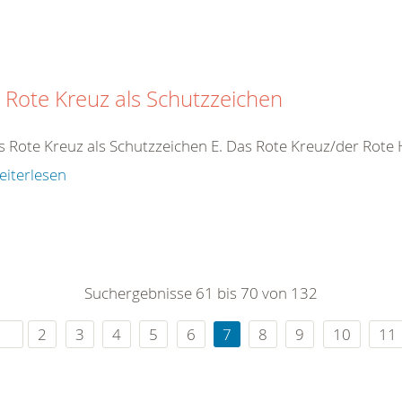
 Rote Kreuz als Schutzzeichen
s Rote Kreuz als Schutzzeichen E. Das Rote Kreuz/der Rot
eiterlesen
Suchergebnisse 61 bis 70 von 132
2
3
4
5
6
7
8
9
10
11