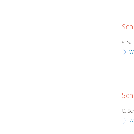
Schu
8. Sc
W
Sch
C. Sc
W