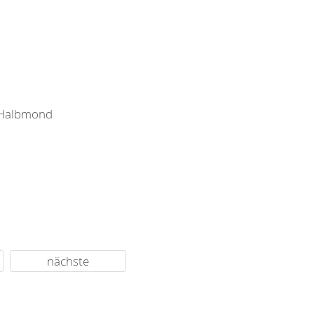
e Halbmond
nächste