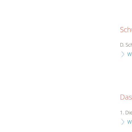
Sch
D. Sc
W
Das
1. D
W