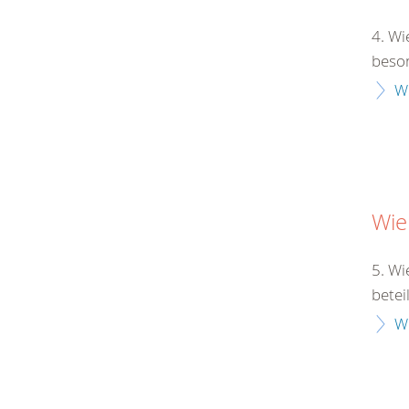
4. Wi
beson
W
Wie
5. Wi
betei
W