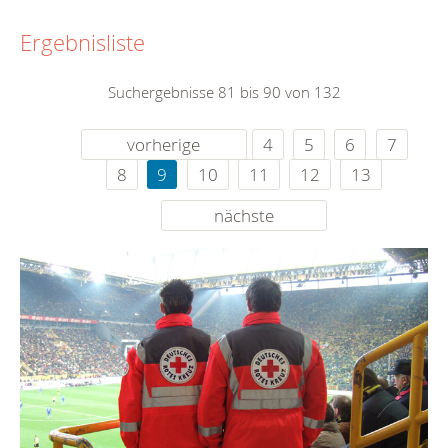
Ergebnisliste
Suchergebnisse 81 bis 90 von 132
vorherige
4
5
6
7
8
9
10
11
12
13
nächste