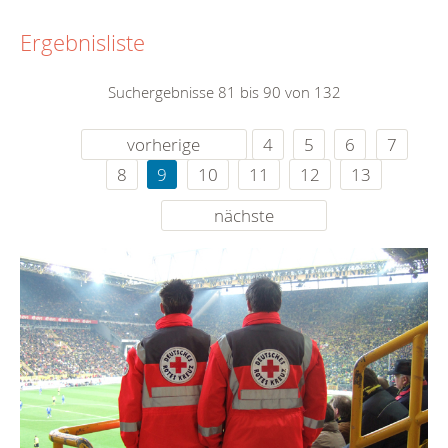
Ergebnisliste
Suchergebnisse 81 bis 90 von 132
vorherige
4
5
6
7
8
9
10
11
12
13
nächste