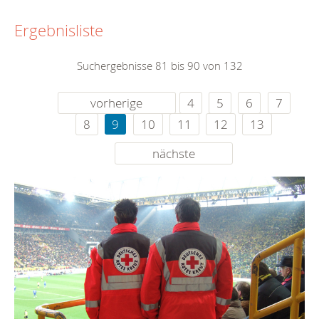
Ergebnisliste
Suchergebnisse 81 bis 90 von 132
vorherige
4
5
6
7
8
9
10
11
12
13
nächste