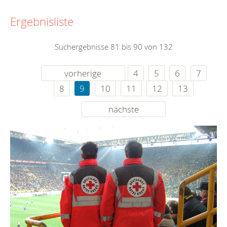
Ergebnisliste
Suchergebnisse 81 bis 90 von 132
vorherige
4
5
6
7
8
9
10
11
12
13
nächste