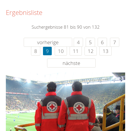
Ergebnisliste
Suchergebnisse 81 bis 90 von 132
vorherige
4
5
6
7
8
9
10
11
12
13
nächste