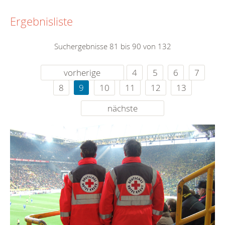
Ergebnisliste
Suchergebnisse 81 bis 90 von 132
vorherige
4
5
6
7
8
9
10
11
12
13
nächste