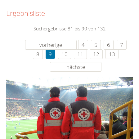
Ergebnisliste
Suchergebnisse 81 bis 90 von 132
vorherige
4
5
6
7
8
9
10
11
12
13
nächste