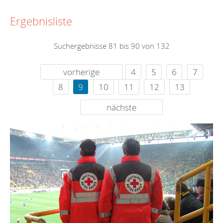
Ergebnisliste
Suchergebnisse 81 bis 90 von 132
vorherige
4
5
6
7
8
9
10
11
12
13
nächste