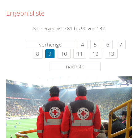
Ergebnisliste
Suchergebnisse 81 bis 90 von 132
vorherige
4
5
6
7
8
9
10
11
12
13
nächste