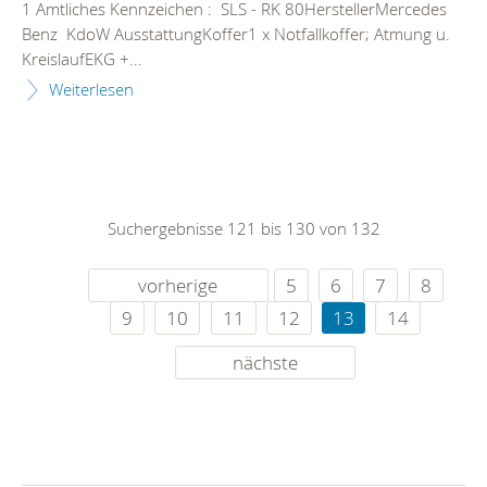
1 Amtliches Kennzeichen : SLS - RK 80HerstellerMercedes
Benz KdoW AusstattungKoffer1 x Notfallkoffer; Atmung u.
KreislaufEKG +...
Weiterlesen
Suchergebnisse 121 bis 130 von 132
vorherige
5
6
7
8
9
10
11
12
13
14
nächste