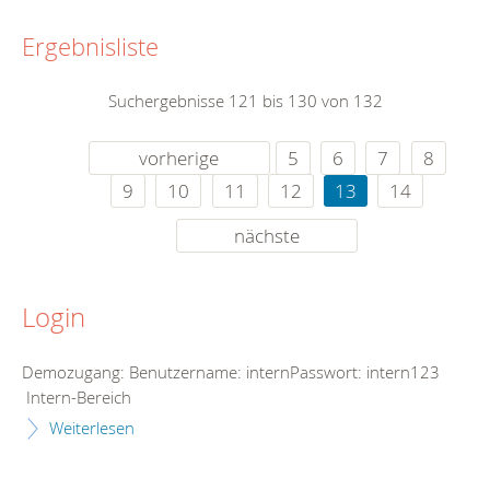
Ergebnisliste
Suchergebnisse 121 bis 130 von 132
vorherige
5
6
7
8
9
10
11
12
13
14
nächste
Login
Demozugang: Benutzername: internPasswort: intern123
Intern-Bereich
Weiterlesen