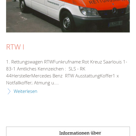
RTW I
1. Rettungswagen RTWFunkrufname:Rot Kreuz Saarlouis 1-
83-1 Amtliches Kennzeichen : SLS - RK
44HerstellerMercedes Benz RTW AusstattungKoffer1 x
Notfallkoffer; Atmung u....
Weiterlesen