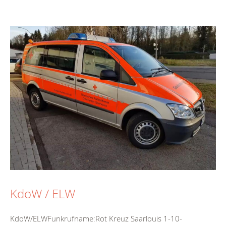
KdoW / ELW
KdoW/ELWFunkrufname:Rot Kreuz Saarlouis 1-10-