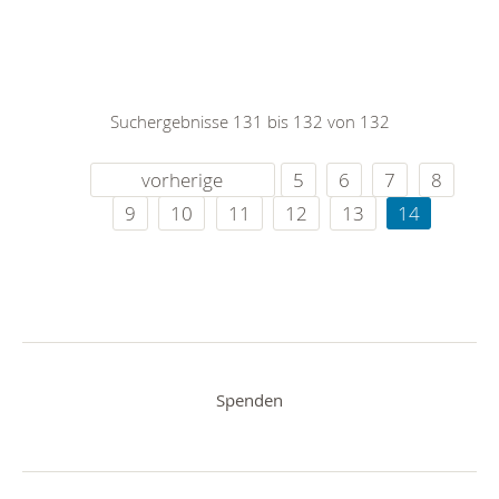
Suchergebnisse 131 bis 132 von 132
vorherige
5
6
7
8
9
10
11
12
13
14
Spenden