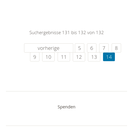
Suchergebnisse 131 bis 132 von 132
vorherige
5
6
7
8
9
10
11
12
13
14
Spenden