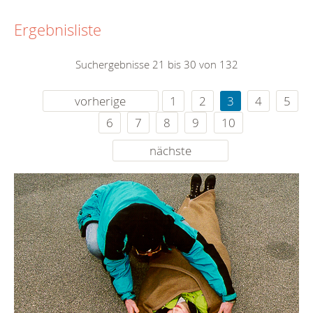
Ergebnisliste
Suchergebnisse 21 bis 30 von 132
vorherige
1
2
3
4
5
6
7
8
9
10
nächste