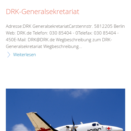
DRK-Generalsekretariat
Adresse:DRK GeneralsekretariatCarstennstr. 5812205 Berlin
Web: DRK.de Telefon: 030 85404 - 0Telefax: 030 85404 -
450E-Mail: DRK@DRK.de Wegbeschreibung zum DRK-
Generalsekretariat Wegbeschreibung...
Weiterlesen