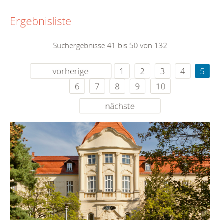
Ergebnisliste
Suchergebnisse 41 bis 50 von 132
vorherige
1
2
3
4
5
6
7
8
9
10
nächste