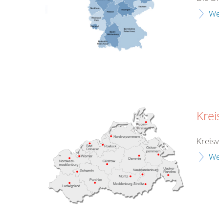
We
Kre
Kreis
We