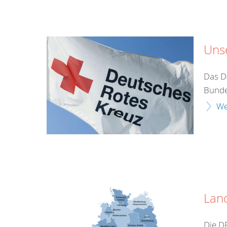
Unse
Das De
Bunde
We
Lan
Die D