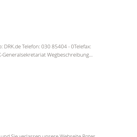
 DRK.de Telefon: 030 85404 - 0Telefax:
Generalsekretariat Wegbeschreibung...
s und Sie verlassen unsere Webseite.Rotes