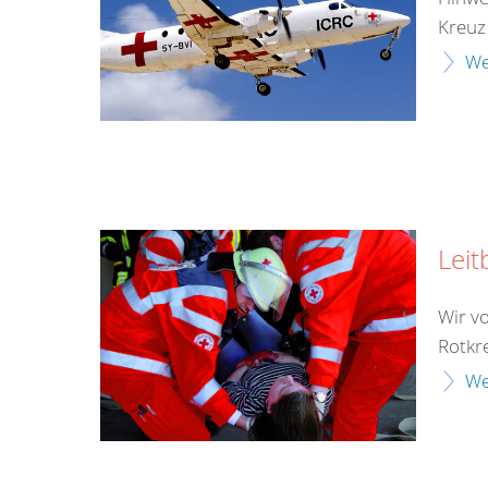
Kreuz
We
Leit
Wir v
Rotkr
We