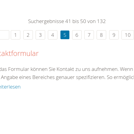
0
365
0
r Sie
Suchergebnisse 41 bis 50 von 132
rei
ie Uhr
1
2
3
4
5
6
7
8
9
10
taktformular
das Formular können Sie Kontakt zu uns aufnehmen. Wenn S
Angabe eines Bereiches genauer spezifizieren. So ermöglich
iterlesen