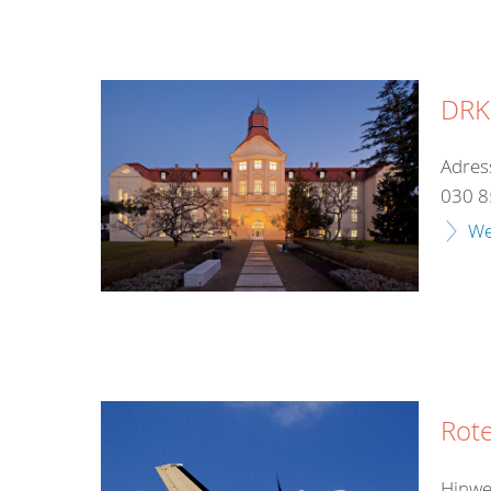
DRK-
Adres
030 8
We
Rote
Hinwe