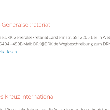
Generalsekretariat
se:DRK GeneralsekretariatCarstennstr. 5812205 Berlin Web:
5404 - 450E-Mail: DRK@DRK.de Wegbeschreibung zum DRK-
iterlesen
s Kreuz international
is: Diese Links führen auf die Seite eines anderen Anbieter