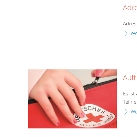
Adr
Adres
We
Auf
Es is
Teilne
We