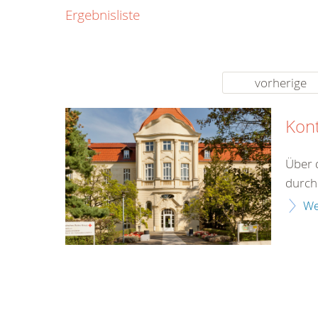
0800
Ergebnisliste
00
Infos fü
kostenf
rund um d
vorherige
Kon
Über 
durch 
We