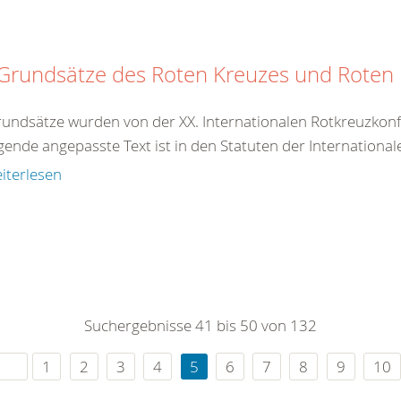
 Grundsätze des Roten Kreuzes und Rote
rundsätze wurden von der XX. Internationalen Rotkreuzkonf
gende angepasste Text ist in den Statuten der International
iterlesen
Suchergebnisse 41 bis 50 von 132
1
2
3
4
5
6
7
8
9
10