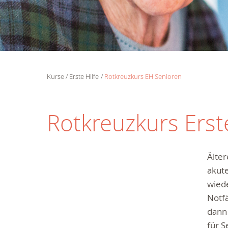
Kurse
Erste Hilfe
Rotkreuzkurs EH Senioren
Rotkreuzkurs Erste
Älte
akute
wiede
Notfä
dann 
für 