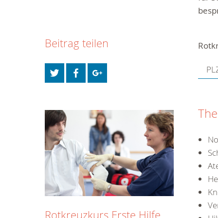
besp
Beitrag teilen
Rotk
PLZ
Th
No
Sc
At
He
Kn
Ve
Rotkreuzkurs Erste Hilfe