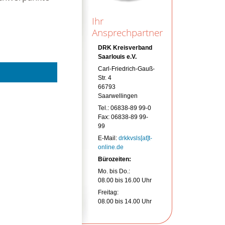
Ihr
Ansprechpartner
DRK Kreisverband
Saarlouis e.V.
Carl-Friedrich-Gauß-
Str. 4
66793
Saarwellingen
Tel.: 06838-89 99-0
Fax: 06838-89 99-
99
E-Mail:
drkkvsls[at]t-
online.de
Bürozeiten:
Mo. bis Do.:
08.00 bis 16.00 Uhr
Freitag:
08.00 bis 14.00 Uhr