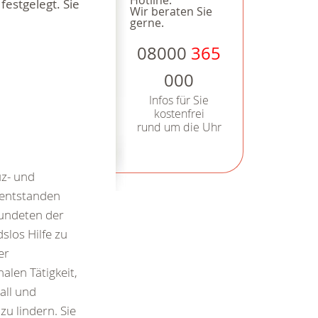
Hotline.
estgelegt. Sie
Wir beraten Sie
gerne.
08000
365
000
Infos für Sie
kostenfrei
rund um die Uhr
uz- und
entstanden
undeten der
slos Hilfe zu
er
alen Tätigkeit,
all und
zu lindern. Sie