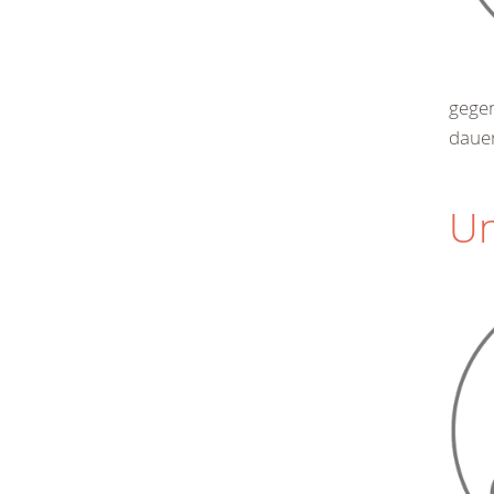
gegen
dauer
Un