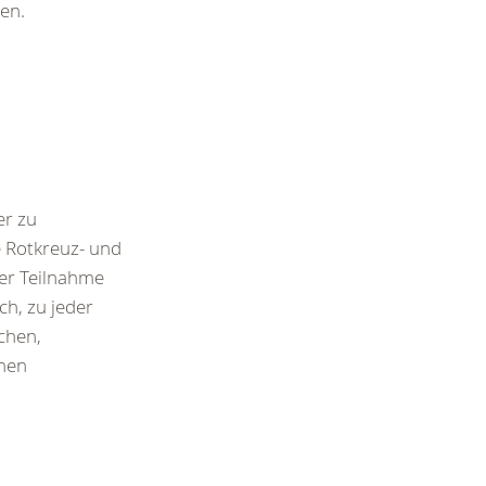
en.
er zu
e Rotkreuz- und
r Teilnahme
ch, zu jeder
schen,
chen