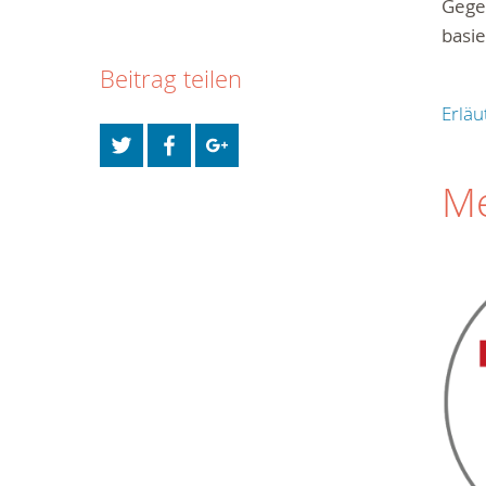
Gegen
basi
Beitrag teilen
Erlä
Me