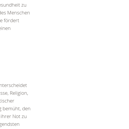
esundheit zu
 des Menschen
e fördert
einen
terscheidet
sse, Religion,
tischer
ig bemüht, den
hrer Not zu
ngendsten