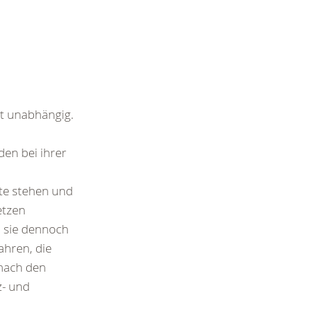
t unabhängig.
n
en bei ihrer
ite stehen und
etzen
 sie dennoch
ahren, die
 nach den
z- und