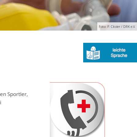
Foto: P. Citoler / DRK e.V.
en Sportler,
i