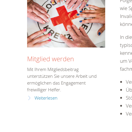
Folge
wie S
Inval
könn
In di
typis
kenn
Mitglied werden
um Ve
fachm
Mit Ihrem Mitgliedsbeitrag
unterstützen Sie unsere Arbeit und
Ve
ermöglichen das Engagement
Üb
freiwilliger Helfer.
St
Weiterlesen
Ve
Ve