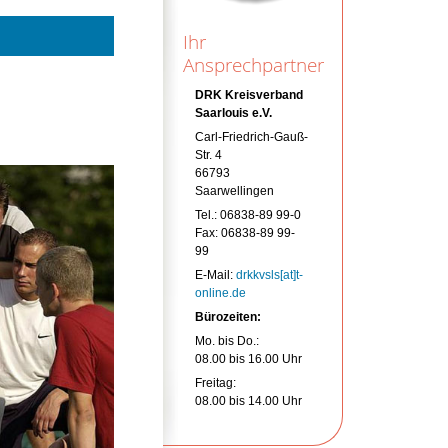
Ihr
Ansprechpartner
DRK Kreisverband
Saarlouis e.V.
Carl-Friedrich-Gauß-
Str. 4
66793
Saarwellingen
Tel.: 06838-89 99-0
Fax: 06838-89 99-
99
E-Mail:
drkkvsls[at]t-
online.de
Bürozeiten:
Mo. bis Do.:
08.00 bis 16.00 Uhr
Freitag:
08.00 bis 14.00 Uhr