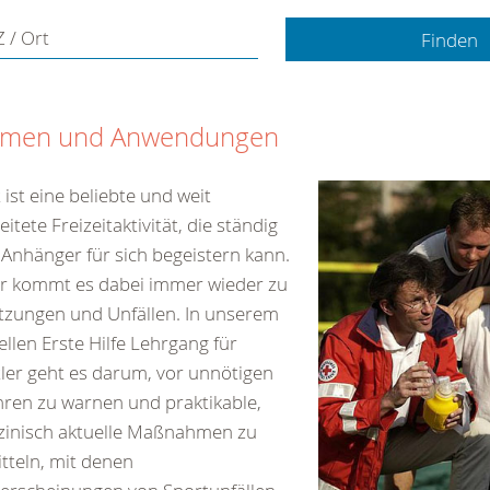
 / Ort
men und Anwendungen
 ist eine beliebte und weit
eitete Freizeitaktivität, die ständig
Anhänger für sich begeistern kann.
er kommt es dabei immer wieder zu
tzungen und Unfällen. In unserem
ellen Erste Hilfe Lehrgang für
ler geht es darum, vor unnötigen
ren zu warnen und praktikable,
zinisch aktuelle Maßnahmen zu
tteln, mit denen