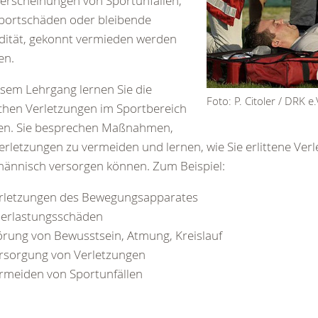
erscheinungen von Sportunfällen,
portschäden oder bleibende
idität, gekonnt vermieden werden
en.
esem Lehrgang lernen Sie die
Foto: P. Citoler / DRK e.
chen Verletzungen im Sportbereich
en. Sie besprechen Maßnahmen,
rletzungen zu vermeiden und lernen, wie Sie erlittene Ver
ännisch versorgen können. Zum Beispiel:
rletzungen des Bewegungsapparates
erlastungsschäden
örung von Bewusstsein, Atmung, Kreislauf
rsorgung von Verletzungen
rmeiden von Sportunfällen